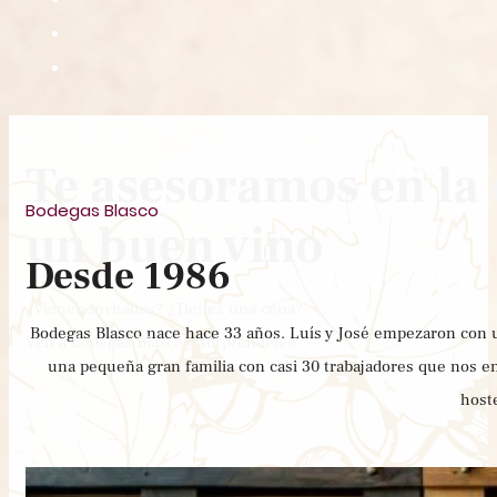
Te asesoramos en la 
Bodegas Blasco
un buen vino
Desde 1986
¿Vienen invitados? ¿Tienes una cena?
Bodegas Blasco nace hace 33 años. Luís y José empezaron con
Ven a Bodegas Blasco y sorpréndeles.
una pequeña gran familia con casi 30 trabajadores que nos en
hoste